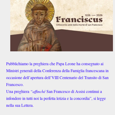
Pubblichiamo la preghiera che Papa Leone ha consegnato ai
Ministri generali della Conferenza della Famiglia francescana in
occasione dell’apertura dell’VIII Centenario del Transito di San
Francesco.
Una preghiera
“affinché
San Francesco di Assisi continui a
infondere in tutti noi la perfetta letizia e la concordia”, si legge
nella sua Lettera.