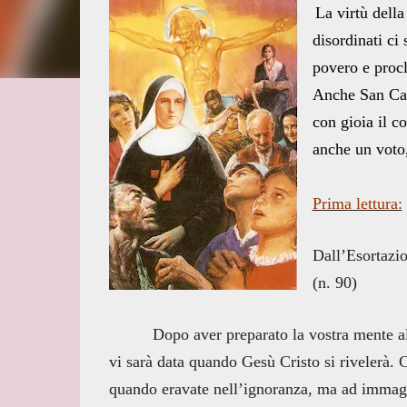
La virtù della
disordinati ci 
povero e procl
Anche San Cami
con gioia il c
anche un voto,
Prima lettura:
Dall’Esortazi
(n. 90)
Dopo aver preparato la vostra mente all
vi sarà data quando Gesù Cristo si rivelerà.
quando eravate nell’ignoranza, ma ad immagin