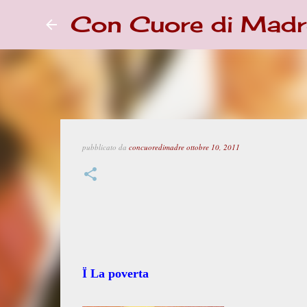
Con Cuore di Madr
pubblicato da
concuoredimadre
ottobre 10, 2011
Ï
La poverta