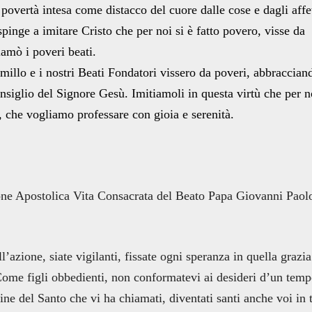
 povertà intesa come distacco del cuore dalle cose e dagli affet
spinge a imitare Cristo che per noi si è fatto povero, visse da
amò i poveri beati.
llo e i nostri Beati Fondatori vissero da poveri, abbraccian
onsiglio del Signore Gesù. Imitiamoli in questa virtù che per n
 che vogliamo professare con gioia e serenità.
one Apostolica Vita Consacrata del Beato Papa Giovanni Paolo
’azione, siate vigilanti, fissate ogni speranza in quella grazi
 Come figli obbedienti, non conformatevi ai desideri d’un temp
e del Santo che vi ha chiamati, diventati santi anche voi in t