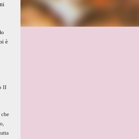
ti
do
oi è
 II
a che
o,
utta