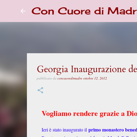
Con Cuore di Madr
Georgia Inaugurazione d
pubblicato da
concuoredimadre
ottobre 12, 2012
Vogliamo rendere grazie a Dio
primo monastero benede
Ieri è stato inaugurato il