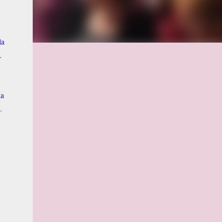
la
.
la
.