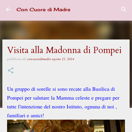
Passa ai contenuti principali
Con Cuore di Madre
Visita alla Madonna di Pompei
pubblicato da
concuoredimadre
agosto 23, 2014
Un gruppo di sorelle si sono recate alla Basilica di
Pompei per salutare la Mamma celeste e pregare per
tutte l'intenzione del nostro Istituto, ognuna di noi ,
familiari e amici!