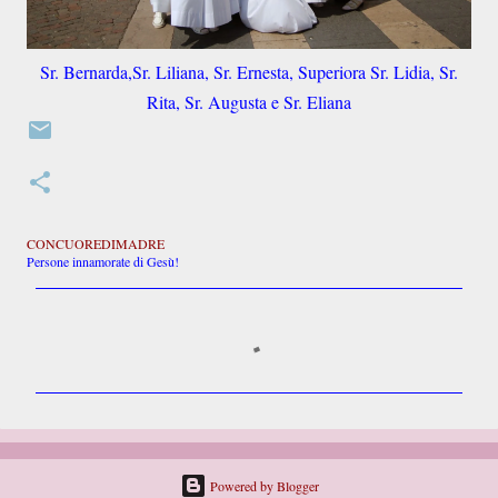
Sr. Bernarda,Sr. Liliana, Sr. Ernesta, Superiora Sr. Lidia, Sr.
Rita, Sr. Augusta e Sr. Eliana
CONCUOREDIMADRE
Persone innamorate di Gesù!
C
o
m
m
e
n
t
i
Powered by Blogger