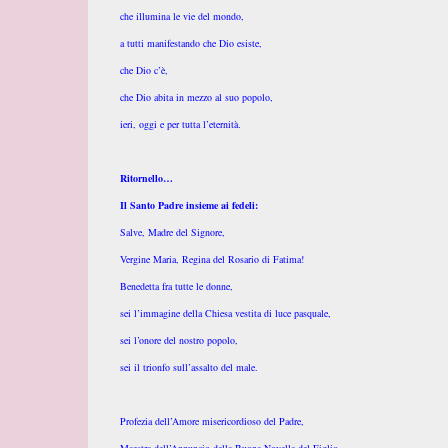
che illumina le vie del mondo,
a tutti manifestando che Dio esiste,
che Dio c’è,
che Dio abita in mezzo al suo popolo,
ieri, oggi e per tutta l’eternità.
Ritornello…
Il Santo Padre insieme ai fedeli:
Salve, Madre del Signore,
Vergine Maria, Regina del Rosario di Fatima!
Benedetta fra tutte le donne,
sei l’immagine della Chiesa vestita di luce pasquale,
sei l’onore del nostro popolo,
sei il trionfo sull’assalto del male.
Profezia dell’Amore misericordioso del Padre,