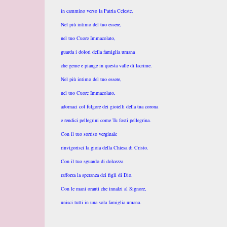
in cammino verso la Patria Celeste.
Nel più intimo del tuo essere,
nel tuo Cuore Immacolato,
guarda i dolori della famiglia umana
che geme e piange in questa valle di lacrime.
Nel più intimo del tuo essere,
nel tuo Cuore Immacolato,
adornaci col fulgore dei gioielli della tua corona
e rendici pellegrini come Tu fosti pellegrina.
Con il tuo sorriso verginale
rinvigorisci la gioia della Chiesa di Cristo.
Con il tuo sguardo di dolcezza
rafforza la speranza dei figli di Dio.
Con le mani oranti che innalzi al Signore,
unisci tutti in una sola famiglia umana.