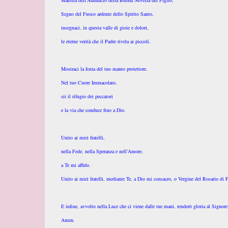
Maestra dell’Annuncio della Buona Novella del Figlio,
Segno del Fuoco ardente dello Spirito Santo,
insegnaci, in questa valle di gioie e dolori,
le eterne verità che il Padre rivela ai piccoli.
Mostraci la forza del tuo manto protettore.
Nel tuo Cuore Immacolato,
sii il rifugio dei peccatori
e la via che conduce fino a Dio.
Unito ai miei fratelli,
nella Fede, nella Speranza e nell’Amore,
a Te mi affido.
Unito ai miei fratelli, mediante Te, a Dio mi consacro,
o Vergine del Rosario di 
E infine, avvolto nella Luce che ci viene dalle tue mani,
renderò gloria al Signore 
Amen.