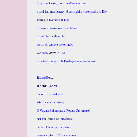
In questo luogo, da cui cent’anni or sono
a tutti hai manifestato i disegni della misericordia di Dio,
guardo la tua veste di luce
e, come vescovo vestito di bianco,
ricordo tutti coloro che,
vestiti di candore battesimale,
vogliono vivere in Dio
e recitano i misteri di Cristo per ottenere la pace.
Ritornello…
Il Santo Padre:
Salve, vita e dolcezza,
salve, speranza nostra,
O Vergine Pellegrina, o Regina Universale!
Nel più intimo del tuo essere,
nel tuo Cuore Immacolato,
guarda le gioie dell’essere umano