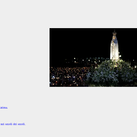
Fatima.
nei secoli dei secoli.