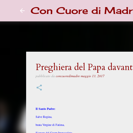
Con Cuore di Madr
Preghiera del Papa davant
pubblicato da
concuoredimadre
maggio 13, 2017
Il Santo Padre:
Salve Regina,
beata Vergine di Fatima,
Signora dal Cuore Immacolato,