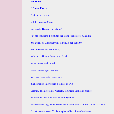
Ritornello…
Il Santo Padre:
O clemente, o pia,
o dolce Vergine Maria,
Regina del Rosario di Fatima!
Fa’ che seguiamo l’esempio dei Beati Francesco e Giacinta,
e di quanti si consacrano all’annuncio del Vangelo.
Percorreremo così ogni rotta,
andremo pellegrini lungo tutte le vie,
abbatteremo tutti i muri
e supereremo ogni frontiera,
uscendo verso tutte le periferie,
manifestando la giustizia e la pace di Dio.
Saremo, nella gioia del Vangelo, la Chiesa vestita di bianco,
del candore lavato nel sangue dell’Agnello
versato anche oggi nelle guerre che distruggono il mondo in cui viviamo.
E così saremo, come Te, immagine della colonna luminosa