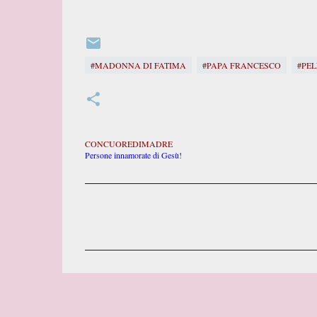
#MADONNA DI FATIMA
#PAPA FRANCESCO
#PE
CONCUOREDIMADRE
Persone innamorate di Gesù!
C
o
m
m
e
n
t
i