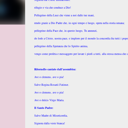
rifugio e via che conduce a Dio!
Pellegrino della Luce che viene a noi dalle tue mani,
rendo grazie a Dio Padre che, in ogni tempo e luogo, opera nella storia umana;
pellegrino della Pace che, in questo luogo, Tu annunzi,
do lode a Cristo, nostra pace, e imploro per il mondo la concordia fra tutti i popo
pellegrino della Speranza che lo Spirito anima,
vengo come profeta e messaggero per lavare i piedi a tutti, alla stessa mensa che c
Ritornello cantato dall'assemblea:
Ave o clemens, ave o pia!
Salve Regina Rosarii Fatimæ.
Ave o clemens, ave o pia!
Ave o dulcis Virgo Maria.
Il Santo Padre:
Salve Madre di Misericordia,
Signora dalla veste bianca!