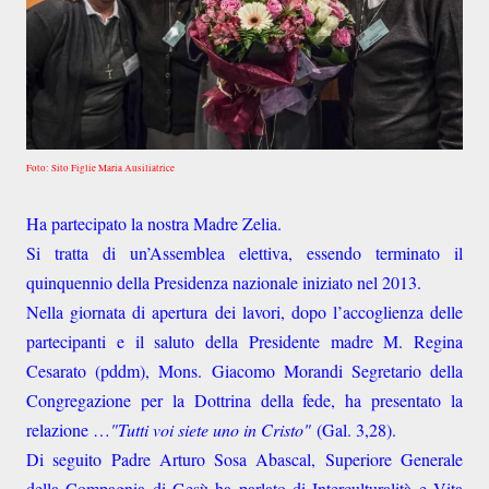
Foto: Sito Figlie Maria Ausiliatrice
Ha partecipato la nostra Madre Zelia.
Si tratta di un’Assemblea elettiva, essendo terminato il
quinquennio della Presidenza nazionale iniziato nel 2013.
Nella giornata di apertura dei lavori, dopo l’accoglienza delle
partecipanti e il saluto della Presidente madre M. Regina
Cesarato (pddm), Mons. Giacomo Morandi Segretario della
Congregazione per la Dottrina della fede, ha presentato la
relazione …
"Tutti voi siete uno in Cristo"
(Gal. 3,28).
Di seguito Padre Arturo Sosa Abascal, Superiore Generale
della Compagnia di Gesù ha parlato di Interculturalità e Vita