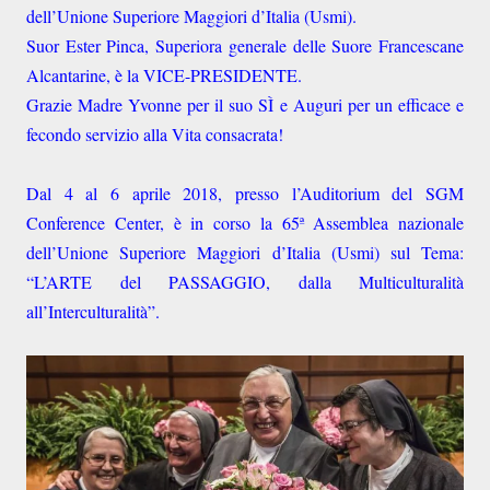
dell’Unione Superiore Maggiori d’Italia (Usmi).
Suor Ester Pinca, Superiora generale delle Suore Francescane
Alcantarine, è la VICE-PRESIDENTE.
Grazie Madre Yvonne per il suo SÌ e Auguri per un efficace e
fecondo servizio alla Vita consacrata!
Dal 4 al 6 aprile 2018, presso l’Auditorium del SGM
Conference Center, è in corso la 65ª Assemblea nazionale
dell’Unione Superiore Maggiori d’Italia (Usmi) sul Tema:
“L’ARTE del PASSAGGIO, dalla Multiculturalità
all’Interculturalità”.