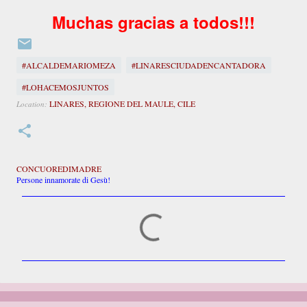
Muchas gracias a todos!!!
#ALCALDEMARIOMEZA
#LINARESCIUDADENCANTADORA
#LOHACEMOSJUNTOS
LINARES, REGIONE DEL MAULE, CILE
Location:
CONCUOREDIMADRE
Persone innamorate di Gesù!
C
o
m
m
e
n
t