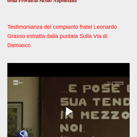
della Provincia Siculo Napoletana
Testimonianza del compianto fratel Leonardo
Grasso estratta dalla puntata Sulla Via di
Damasco