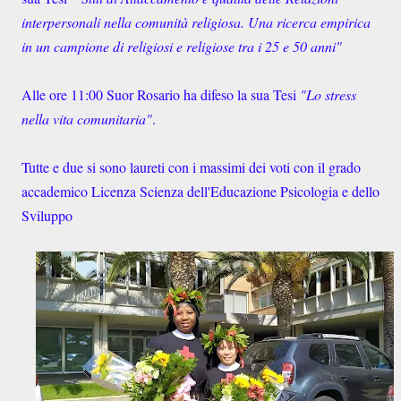
interpersonali nella comunità religiosa. Una ricerca empirica
in un campione di religiosi e religiose tra i 25 e 50 anni"
Alle ore 11:00 Suor Rosario ha difeso la sua Tesi
"Lo stress
nella vita comunitaria"
.
Tutte e due si sono laureti con i massimi dei voti con il grado
accademico Licenza Scienza dell'Educazione Psicologia e dello
Sviluppo