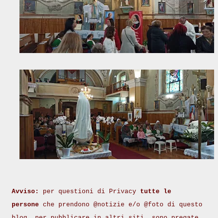
Avviso:
per questioni di Privacy
tutte le
persone
che prendono @notizie e/o @foto di questo
blog, per pubblicare in altri siti, sono pregate