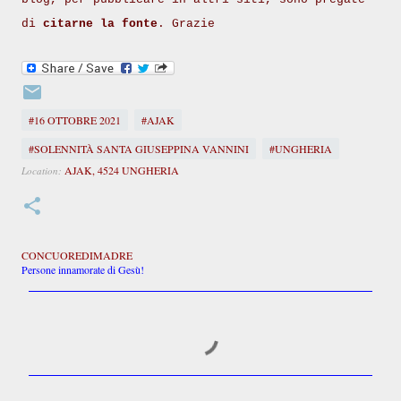
di
citarne la fonte
. Grazie
#16 OTTOBRE 2021
#AJAK
#SOLENNITÀ SANTA GIUSEPPINA VANNINI
#UNGHERIA
AJAK, 4524 UNGHERIA
Location:
CONCUOREDIMADRE
Persone innamorate di Gesù!
C
o
m
m
e