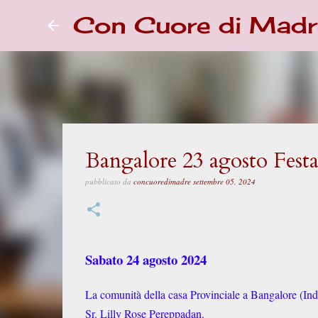
Con Cuore di Madr
Bangalore 23 agosto Festa
pubblicato da
concuoredimadre
settembre 05, 2024
Sabato 24 agosto 2024
La comunità della casa Provinciale a Bangalore (Indi
Sr. Lilly Rose Pereppadan.