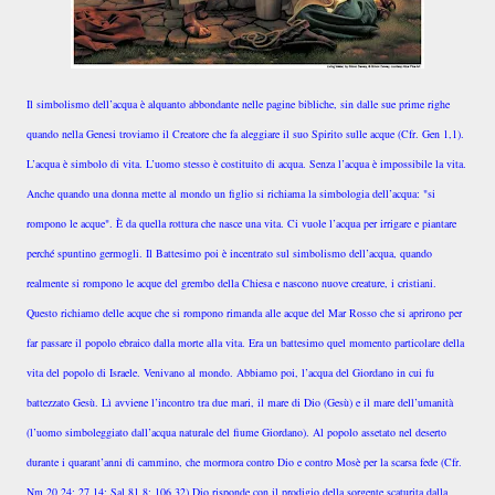
Il simbolismo dell’acqua è alquanto abbondante nelle pagine bibliche, sin dalle sue prime righe
quando nella Genesi troviamo il Creatore che fa aleggiare il suo Spirito sulle acque (Cfr. Gen 1,1).
L’acqua è simbolo di vita. L’uomo stesso è costituito di acqua. Senza l’acqua è impossibile la vita.
Anche quando una donna mette al mondo un figlio si richiama la simbologia dell’acqua: "si
rompono le acque". È da quella rottura che nasce una vita. Ci vuole l’acqua per irrigare e piantare
perché spuntino germogli. Il Battesimo poi è incentrato sul simbolismo dell’acqua, quando
realmente si rompono le acque del grembo della Chiesa e nascono nuove creature, i cristiani.
Questo richiamo delle acque che si rompono rimanda alle acque del Mar Rosso che si aprirono per
far passare il popolo ebraico dalla morte alla vita. Era un battesimo quel momento particolare della
vita del popolo di Israele. Venivano al mondo. Abbiamo poi, l’acqua del Giordano in cui fu
battezzato Gesù. Lì avviene l’incontro tra due mari, il mare di Dio (Gesù) e il mare dell’umanità
(l’uomo simboleggiato dall’acqua naturale del fiume Giordano). Al popolo assetato nel deserto
durante i quarant’anni di cammino, che mormora contro Dio e contro Mosè per la scarsa fede (Cfr.
Nm 20,24; 27,14; Sal 81,8; 106,32) Dio risponde con il prodigio della sorgente scaturita dalla