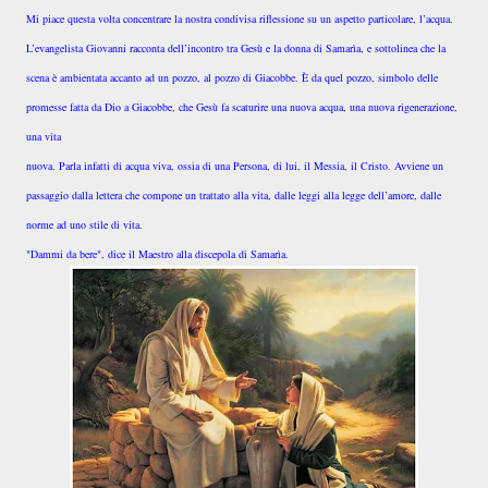
Mi piace questa volta concentrare la nostra condivisa riflessione su un aspetto particolare, l’acqua.
L’evangelista Giovanni racconta dell’incontro tra Gesù e la donna di Samarìa, e sottolinea che la
scena è ambientata accanto ad un pozzo, al pozzo di Giacobbe. È da quel pozzo, simbolo delle
promesse fatta da Dio a Giacobbe, che Gesù fa scaturire una nuova acqua, una nuova rigenerazione,
una vita
nuova. Parla infatti di acqua viva, ossia di una Persona, di lui, il Messia, il Cristo. Avviene un
passaggio dalla lettera che compone un trattato alla vita, dalle leggi alla legge dell’amore, dalle
norme ad uno stile di vita.
"Dammi da bere", dice il Maestro alla discepola di Samarìa.