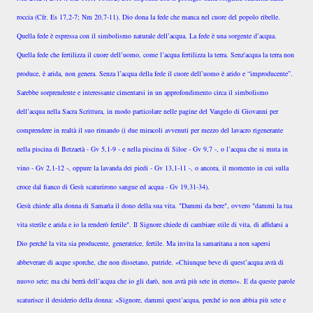
roccia (Cfr. Es 17,2-7; Nm 20,7-11). Dio dona la fede che manca nel cuore del popolo ribelle.
Quella fede è espressa con il simbolismo naturale dell’acqua. La fede è una sorgente d’acqua.
Quella fede che fertilizza il cuore dell’uomo, come l’acqua fertilizza la terra. Senz'acqua la terra non
produce, è arida, non genera. Senza l’acqua della fede il cuore dell’uomo è arido e “improducente”.
Sarebbe sorprendente e interessante cimentarsi in un approfondimento circa il simbolismo
dell’acqua nella Sacra Scrittura, in modo particolare nelle pagine del Vangelo di Giovanni per
comprendere in realtà il suo rimando (i due miracoli avvenuti per mezzo del lavacro rigenerante
nella piscina di Betzaetà - Gv 5,1-9 - e nella piscina di Siloe - Gv 9,7 -, o l’acqua che si muta in
vino - Gv 2,1-12 -, oppure la lavanda dei piedi - Gv 13,1-11 -, o ancora, il momento in cui sulla
croce dal fianco di Gesù scaturirono sangue ed acqua - Gv 19,31-34).
Gesù chiede alla donna di Samarìa il dono della sua vita. "Dammi da bere", ovvero "dammi la tua
vita sterile e arida e io la renderò fertile". Il Signore chiede di cambiare stile di vita, di affidarsi a
Dio perché la vita sia producente, generatrice, fertile. Ma invita la samaritana a non sapersi
abbeverare di acque sporche, che non dissetano, putride. «Chiunque beve di quest’acqua avrà di
nuovo sete; ma chi berrà dell’acqua che io gli darò, non avrà più sete in eterno». E da queste parole
scaturisce il desiderio della donna: «Signore, dammi quest’acqua, perché io non abbia più sete e