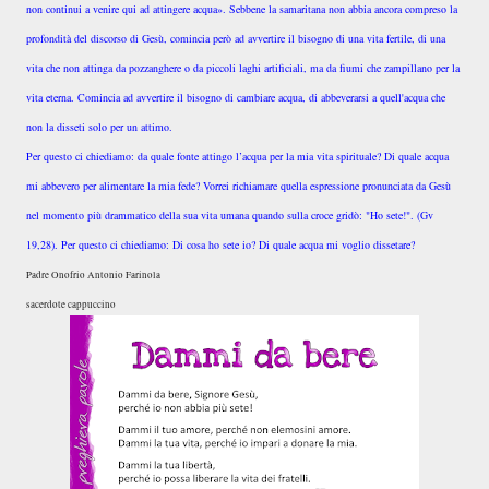
non continui a venire qui ad attingere acqua». Sebbene la samaritana non abbia ancora compreso la
profondità del discorso di Gesù, comincia però ad avvertire il bisogno di una vita fertile, di una
vita che non attinga da pozzanghere o da piccoli laghi artificiali, ma da fiumi che zampillano per la
vita eterna. Comincia ad avvertire il bisogno di cambiare acqua, di abbeverarsi a quell'acqua che
non la disseti solo per un attimo.
Per questo ci chiediamo: da quale fonte attingo l’acqua per la mia vita spirituale? Di quale acqua
mi abbevero per alimentare la mia fede? Vorrei richiamare quella espressione pronunciata da Gesù
nel momento più drammatico della sua vita umana quando sulla croce gridò: "Ho sete!". (Gv
19,28). Per questo ci chiediamo: Di cosa ho sete io? Di quale acqua mi voglio dissetare?
Padre Onofrio Antonio Farinola
sacerdote cappuccino