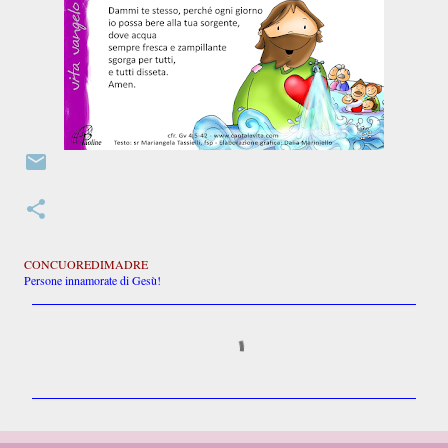
CONCUOREDIMADRE
Persone innamorate di Gesù!
C
o
m
m
e
n