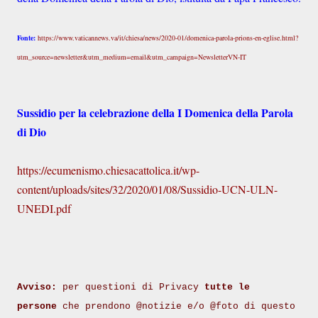
Fonte:
https://www.vaticannews.va/it/chiesa/news/2020-01/domenica-parola-prions-en-eglise.html?
utm_source=newsletter&utm_medium=email&utm_campaign=NewsletterVN-IT
Sussidio per la celebrazione della I Domenica della Parola
di Dio
https://ecumenismo.chiesacattolica.it/wp-
content/uploads/sites/32/2020/01/08/Sussidio-UCN-ULN-
UNEDI.pdf
Avviso:
per questioni di Privacy
tutte le
persone
che prendono @notizie e/o @foto di questo