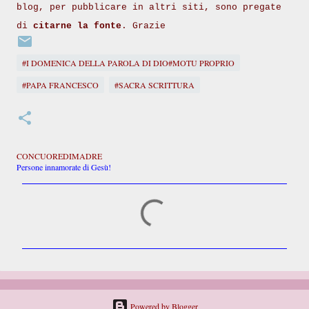
blog, per pubblicare in altri siti, sono pregate
di
citarne la fonte
. Grazie
#I DOMENICA DELLA PAROLA DI DIO#MOTU PROPRIO
#PAPA FRANCESCO
#SACRA SCRITTURA
CONCUOREDIMADRE
Persone innamorate di Gesù!
C
o
m
m
e
n
t
i
Powered by Blogger