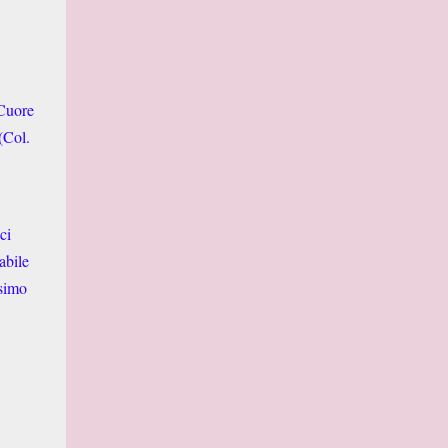
 Cuore
(Col.
ci
abile
ssimo