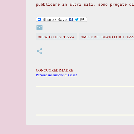
pubblicare in altri siti, sono pregate d
#BEATO LUIGI TEZZA
#MESE DEL BEATO LUIGI TEZZ
CONCUOREDIMADRE
Persone innamorate di Gesù!
C
o
m
m
e
n
t