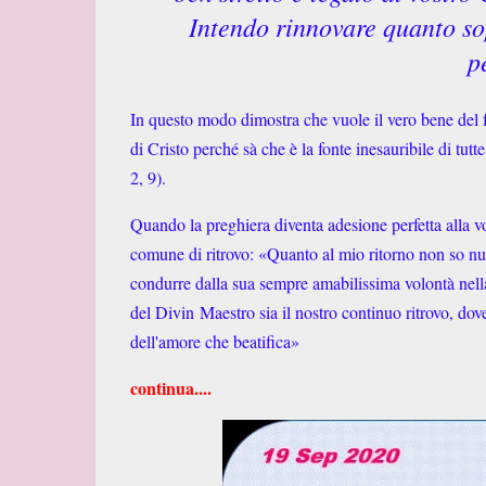
Intendo rinnovare quanto so
p
In questo modo dimostra che vuole il vero bene del fr
di Cristo perché sà che è la fonte inesauribile di tutt
2, 9).
Quando la preghiera diventa adesione perfetta alla v
comune di ritrovo: «Quanto al mio ritorno non so null
condurre dalla sua sempre amabilissima volontà nella 
del Divin
Maestro sia il nostro continuo ritrovo, do
dell'amore che beatifica»
continua....