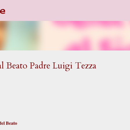
e
Passa ai contenuti principali
al Beato Padre Luigi Tezza
del Beato