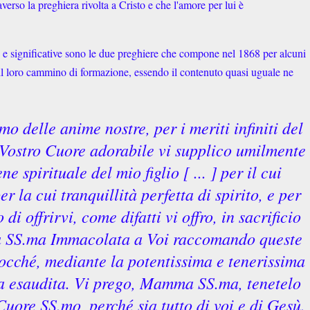
averso la preghiera rivolta a Cristo e che l'amore per lui è
ta, e significative sono le due preghiere che compone nel 1868 per alcuni
te il loro cammino di formazione, essendo il contenuto quasi uguale ne
o delle anime nostre, per i meriti infiniti del
 Vostro Cuore adorabile vi supplico umilmente
e spirituale del mio figlio [ ... ] per il cui
r la cui tranquillità perfetta di spirito, e per
di offrirvi, come difatti vi offro, in sacrificio
 SS.ma Immacolata a Voi raccomando queste
iocché, mediante la potentissima e tenerissima
ga esaudita. Vi prego, Mamma SS.ma, tenetelo
 Cuore SS.mo, perché sia tutto di voi e di Gesù.