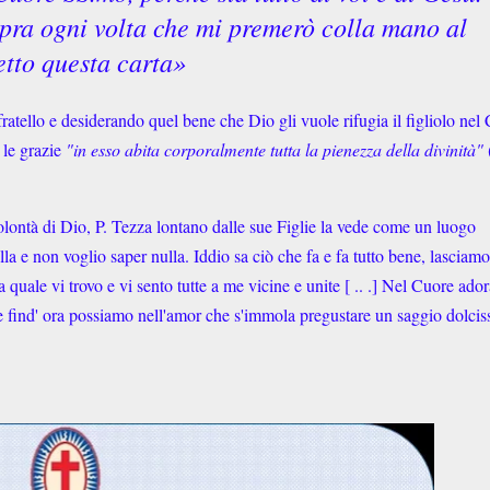
pra ogni volta che mi premerò colla mano al
etto questa carta
»
atello e desiderando quel bene che Dio gli vuole rifugia il figliolo nel
e le grazie
"in esso abita corporalmente tutta la pienezza della divinità"
olontà di Dio, P. Tezza lontano dalle sue Figlie la vede come un luogo
a e non voglio saper nulla. Iddio sa ciò che fa e fa tutto bene, lasciamo
quale vi trovo e vi sento tutte a me vicine e unite [ .. .] Nel Cuore ador
ve find' ora possiamo nell'amor che s'immola pregustare un saggio dolci