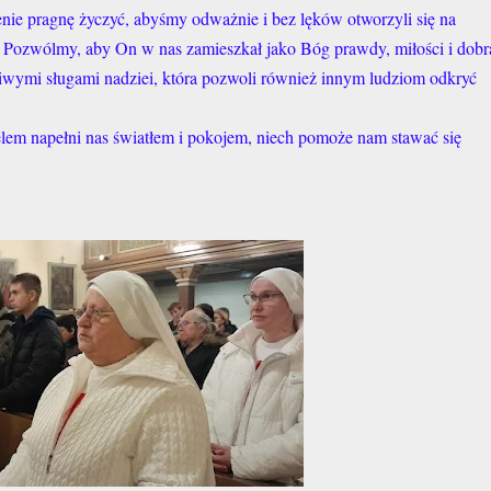
ie pragnę życzyć, abyśmy odważnie i bez lęków otworzyli się na
ozwólmy, aby On w nas zamieszkał jako Bóg prawdy, miłości i dobr
iwymi sługami nadziei, która pozwoli również innym ludziom odkryć
lem napełni nas światłem i pokojem, niech pomoże nam stawać się