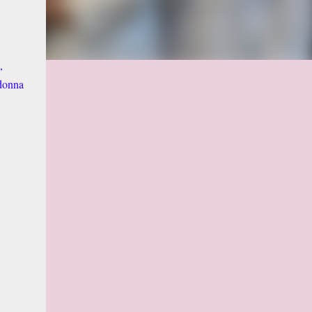
,
adonna