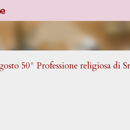
e
Passa ai contenuti principali
osto 50° Professione religiosa di Sr