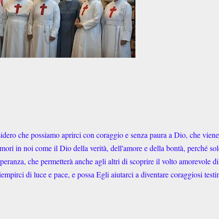
sidero che possiamo aprirci con coraggio e senza paura a Dio, che viene
ri in noi come il Dio della verità, dell'amore e della bontà, perché so
speranza, che permetterà anche agli altri di scoprire il volto amorevole d
mpirci di luce e pace, e possa Egli aiutarci a diventare coraggiosi test