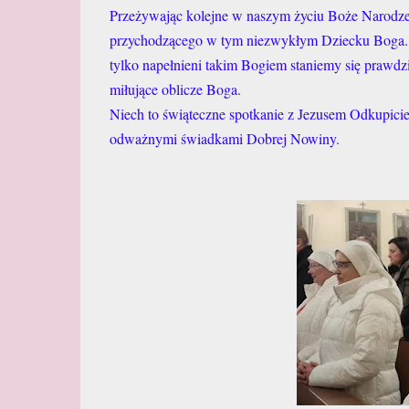
Przeżywając kolejne w naszym życiu Boże Narodzen
przychodzącego w tym niezwykłym Dziecku Boga. P
tylko napełnieni takim Bogiem staniemy się prawdz
miłujące oblicze Boga.
Niech to świąteczne spotkanie z Jezusem Odkupicie
odważnymi świadkami Dobrej Nowiny.