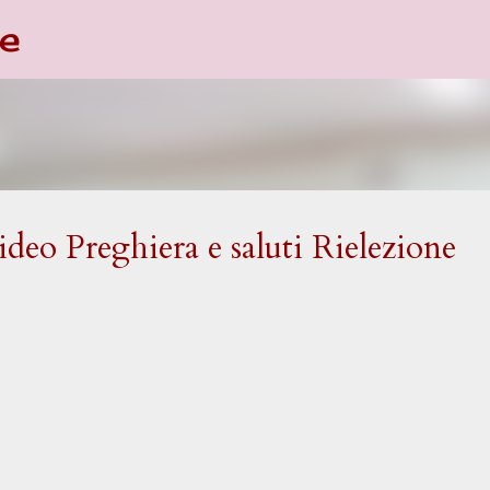
e
Passa ai contenuti principali
eo Preghiera e saluti Rielezione