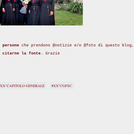
 persone
che prendono @notizie e/o @foto di questo blog,
i
citarne la fonte
. Grazie
#XX°CAPITOLO GENERALE
#XX°CGFSC