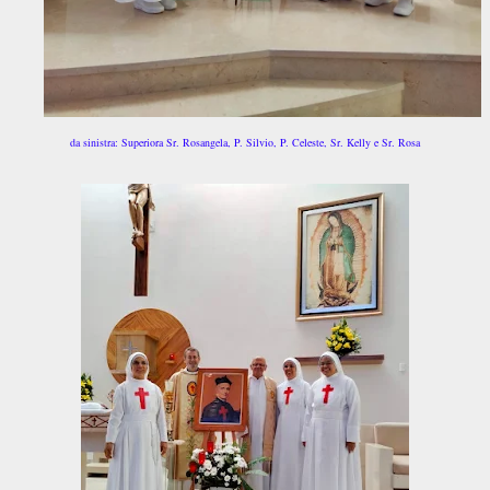
da sinistra: Superiora Sr. Rosangela, P. Silvio, P. Celeste, Sr. Kelly e Sr. Rosa