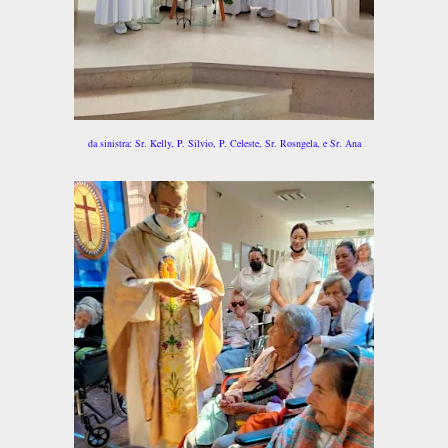
da sinistra: Sr. Kelly, P. Silvio, P. Celeste, Sr. Rosngela, e Sr. Ana