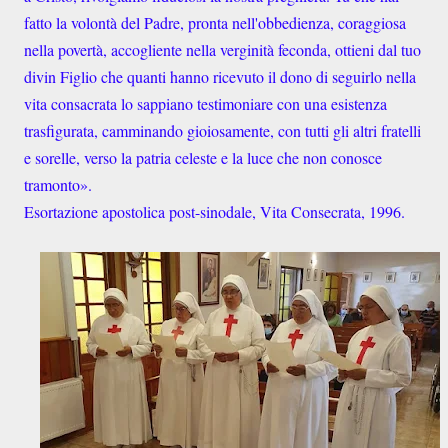
fatto la volontà del Padre, pronta nell'obbedienza, coraggiosa
nella povertà, accogliente nella verginità feconda, ottieni dal tuo
divin Figlio che quanti hanno ricevuto il dono di seguirlo nella
vita consacrata lo sappiano testimoniare con una esistenza
trasfigurata, camminando gioiosamente, con tutti gli altri fratelli
e sorelle, verso la patria celeste e la luce che non conosce
tramonto».
Esortazione apostolica post-sinodale, Vita Consecrata, 1996.