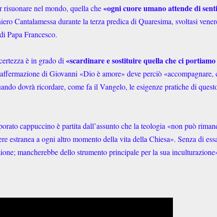
«ogni cuore umano attende di sent
far risuonare nel mondo, quella che
aniero Cantalamessa durante la terza predica di Quaresima, svoltasi vener
 di Papa Francesco.
«scardinare e sostituire quella che ci portiamo
certezza è in grado di
 affermazione di Giovanni «Dio è amore» deve perciò «accompagnare,
ando dovrà ricordare, come fa il Vangelo, le esigenze pratiche di quest
rporato cappuccino è partita dall’assunto che la teologia «non può riman
re estranea a ogni altro momento della vita della Chiesa». Senza di ess
izione; mancherebbe dello strumento principale per la sua inculturazione