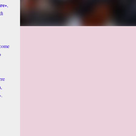
ire»
,
dì
 come
o
ere
a,
».