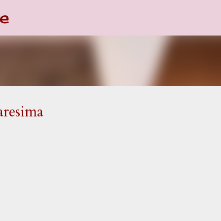
e
Passa ai contenuti principali
aresima