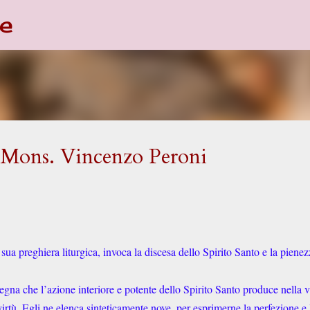
e
Passa ai contenuti principali
 Mons. Vincenzo Peroni
sua preghiera liturgica, invoca la discesa dello Spirito Santo e la pienez
segna che l’azione interiore e potente dello Spirito Santo produce nella v
virtù. Egli ne elenca sinteticamente nove, per esprimerne la perfezione e 