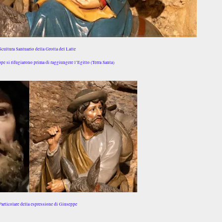
Scultura Santuario della Grotta del Latte
e si rifugiarono prima di raggiungere l’Egitto (Terra Santa)
Particolare della espressione di Giuseppe