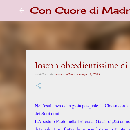
Con Cuore di Madr
Ioseph obœdientissime di
pubblicato da
concuoredimadre
marzo 18, 2023
Nell’esultanza della gioia pasquale, la Chiesa con la 
dei Suoi doni.
L’Apostolo Paolo nella Lettera ai Galati (5,22) ci in
del credente un frutto che si manifesta in molteplici 