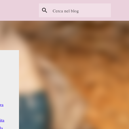
za
ita
la