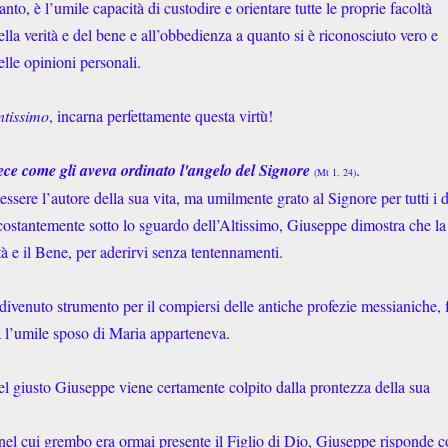
anto, è l’umile capacità di custodire e orientare tutte le proprie facoltà
della verità e del bene e all’obbedienza a quanto si è riconosciuto vero e
elle opinioni personali.
ntissimo
, incarna perfettamente questa virtù!
ece come gli aveva ordinato l'angelo del Signore
.
(Mt 1, 24)
ssere l’autore della sua vita, ma umilmente grato al Signore per tutti i 
 costantemente sotto lo sguardo dell’Altissimo, Giuseppe dimostra che la
ità e il Bene, per aderirvi senza tentennamenti.
divenuto strumento per il compiersi delle antiche profezie messianiche, f
a l’umile sposo di Maria apparteneva.
del giusto Giuseppe viene certamente colpito dalla prontezza della sua
 nel cui grembo era ormai presente il Figlio di Dio, Giuseppe risponde 