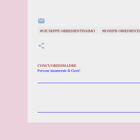
#GIUSEPPE OBBEDIENTISSIMO
#IOSEPH OBŒDIENTI
CONCUOREDIMADRE
Persone innamorate di Gesù!
C
o
m
m
e
n
t
i