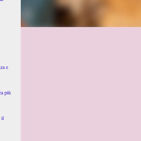
nza e
za più
il