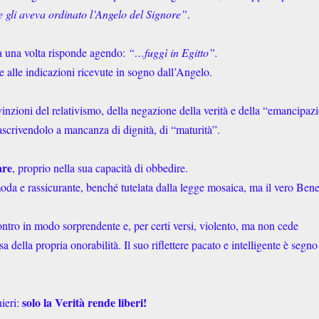
 gli aveva ordinato l’Angelo del Signore”
.
ra una volta risponde agendo:
“…fuggì in Egitto”.
 alle indicazioni ricevute in sogno dall’Angelo.
inzioni del relativismo, della negazione della verità e della “emancipaz
scrivendolo a mancanza di dignità, di “maturità”.
are
, proprio nella sua capacità di obbedire.
moda e rassicurante, benché tutelata dalla legge mosaica, ma il vero Bene
contro in modo sorprendente e, per certi versi, violento, ma non cede
sa della propria onorabilità. Il suo riflettere pacato e intelligente è segno
solo la Verità rende liberi!
ieri: