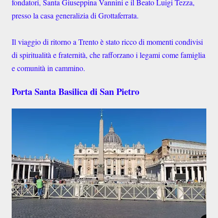
fondatori, Santa Giuseppina Vannini e il Beato Luigi Tezza,
presso la casa generalizia di Grottaferrata.
Il viaggio di ritorno a Trento è stato ricco di momenti condivisi
di spiritualità e fraternità, che rafforzano i legami come famiglia
e comunità in cammino.
Porta Santa Basilica di San Pietro