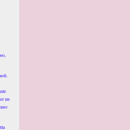
oro,
.
aoli.
ante
per un
rano:
tta