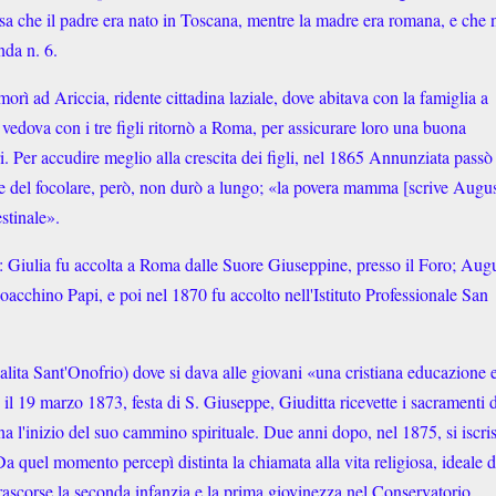
i sa che il padre era nato in Toscana, mentre la madre era romana, e che 
nda n. 6.
rì ad Ariccia, ridente cittadina laziale, dove abitava con la famiglia a
 vedova con i tre figli ritornò a Roma, per assicurare loro una buona
i. Per accudire meglio alla crescita dei figli, nel 1865 Annunziata passò
e del focolare, però, non durò a lungo; «la povera mamma [scrive Augu
estinale».
: Giulia fu accolta a Roma dalle Suore Giuseppine, presso il Foro; Aug
oacchino Papi, e poi nel 1870 fu accolto nell'Istituto Professionale San
lita Sant'Onofrio) dove si dava alle giovani «una cristiana educazione 
 il 19 marzo 1873, festa di S. Giuseppe, Giuditta ricevette i sacramenti d
l'inizio del suo cammino spirituale. Due anni dopo, nel 1875, si iscri
a quel momento percepì distinta la chiamata alla vita religiosa, ideale d
trascorse la seconda infanzia e la prima giovinezza nel Conservatorio