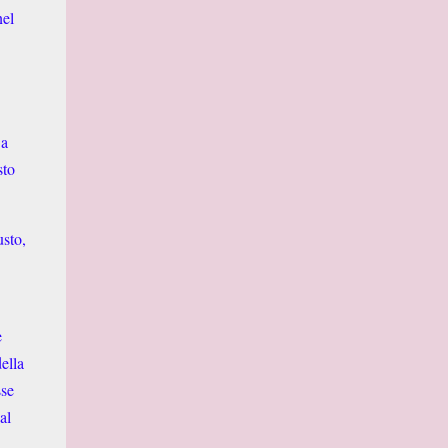
nel
 a
sto
usto,
e
ella
sse
al