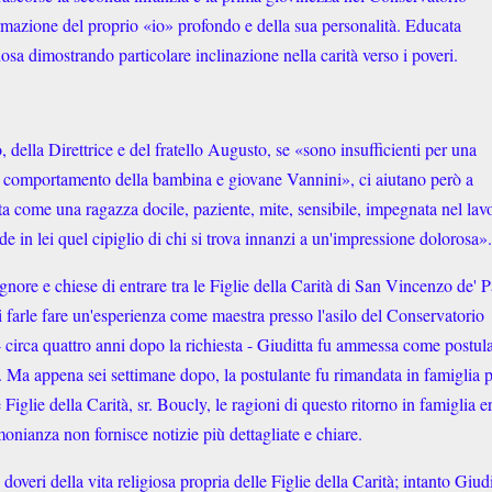
rmazione del proprio «io» profondo e della sua personalità. Educata
tuosa dimostrando particolare inclinazione nella carità verso i poveri.
della Direttrice e del fratello Augusto, se «sono insufficienti per una
 e comportamento della bambina e giovane Vannini», ci aiutano però a
enta come una ragazza docile, paziente, mite, sensibile, impegnata nel lav
ide in lei quel cipiglio di chi si trova innanzi a un'impressione dolorosa»
nore e chiese di entrare tra le Figlie della Carità di San Vincenzo de' P
farle fare un'esperienza come maestra presso l'asilo del Conservatorio
- circa quattro anni dopo la richiesta - Giuditta fu ammessa come postul
a. Ma appena sei settimane dopo, la postulante fu rimandata in famiglia 
iglie della Carità, sr. Boucly, le ragioni di questo ritorno in famiglia e
monianza non fornisce notizie più dettagliate e chiare.
 doveri della vita religiosa propria delle Figlie della Carità; intanto Giudi