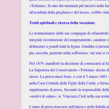
«Torlonia»; fu uno dei momenti più incisivi nella fo
all'assiduità della preghiera e del lavoro, crebbe vir
Tratti spirituali e ricerca della vocazione
Le testimonianze delle sue compagne di orfanotrofio, 
integrale ricostruzione del temperamento, carattere
delinearne a grandi tratti la figura. Giuditta si pres
pia, raccolta, paziente nella sofferenza: «né mai si v
Nel 1879, manifestò la decisione di consacrarsi al Sig
La Superiora del Conservatorio «Torlonia» decise di 
stesso. La prova riuscì bene, e così il 3 marzo 1883 
nella Casa Centrale delle Figlie della Carità, a Sien
supplemento di prova. Secondo la responsabile delle F
«motivi di salute»; sr. Vincenza Cioli nella sua testi
L'anno di prova trascorse nell'attesa e nella fedeltà ai