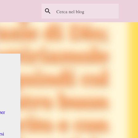
per
si