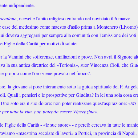
ente indipendente.
vocatione
; ricevette l'abito religioso entrando nel noviziato il 6 marzo.
elle case del medesimo come maestra d'asilo prima a Montenero (Livorno)
ui doveva aggregarsi per sempre alla comunità con l'emissione dei voti
e Figlie della Carità per motivi di salute.
la Vannini che sofferenze, umiliazioni e prove. Non avrà il Signore alt
va la sua antica direttrice del «Torlonia», suor Vincenza Cioli, che Giud
one proprio come l'oro viene provato nel fuoco?.
re, la giovane si pose interamente sotto la guida spirituale del P. Angel
i. Quali i pensieri e le prospettive per Giuditta? In lei una sola cosa er
. Uno solo era il suo dolore: non poter realizzare quest'aspirazione: «
Mi
ce per tutta la vita, non potendo essere Vincenzina
».
 Figlie della Carità - «le sue suore» - e perciò cercava in tutte le mani
oviamo «maestrina secolare di lavori» a Portici, in provincia di Napoli,