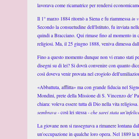
lavorava come ricamatrice per rendersi economicam
Il 1° marzo 1884 ritornò a Siena e fu riammessa
in 
Secondo la consuetudine dell'Istituto, fu inviata n
quindi a Bracciano. Qui rimase fino al momento in c
religiosi. Ma, il 25 giugno 1888, veniva dimessa dall
Fino a questo momento dunque non vi erano stati per 
disegni su di lei? Si dovrà convenire con quanto dice
così doveva venir provata nel crogiolo dell'umiliazi
«Abbattuta, afflitta» ma con grande fiducia nel Signo
Mondini, prete della Missione di S. Vincenzo de' Paol
chiara: voleva essere tutta di Dio nella vita religiosa
sembrava
- così lei stessa -
che sarei stata un'infeli
La giovane non si rassegnava a rimanere lontana dalle
un'occupazione in qualche loro opera. Nel 1889 la tr