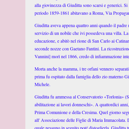
alla giovinezza di Giuditta sono scarsi e generici. S
periodo 1859-1861 abitavano a Roma, Via Propaga
Giuditta aveva appena quattro anni quando il padre mo
servizio di un nobile che ivi possedeva una villa. La
educazione, e abitò nel rione di San Carlo ai Catinar
seconde nozze con Gaetano Fantini. La ricostruzion
Vannini] morì nel 1866, credo di infiammazione int
Morta anche la mamma, i tre orfani vennero separati
prima fu ospitato dalla famiglia dello zio materno Gi
Michele.
Giuditta fu ammessa al Conservatorio «Torlonia» (Sa
abilitazione ai lavori donneschi». A quattordici anni,
Prima Comunione e della Cresima. Quel giorno segna 
all' Associazione delle Figlie di Maria Immacolata. D
quale nessuno in seguito poté distoglierla. Giuditta 