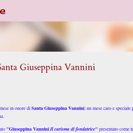
e
Passa ai contenuti principali
Santa Giuseppina Vannini
Santa Giuseppina Vannini
 mese in onore di
; un mese caro e speciale 
na.
"Giuseppina Vannini
"
rato
Il carisma di fondatrice
presentato come te