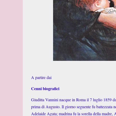
A partire dai
Cenni biografici
Giuditta Vannini nacque in Roma il 7 luglio 1859 da
prima di Augusto. Il giorno seguente fu battezzata n
Adelaide Agata; madrina fu la sorella della madre, An