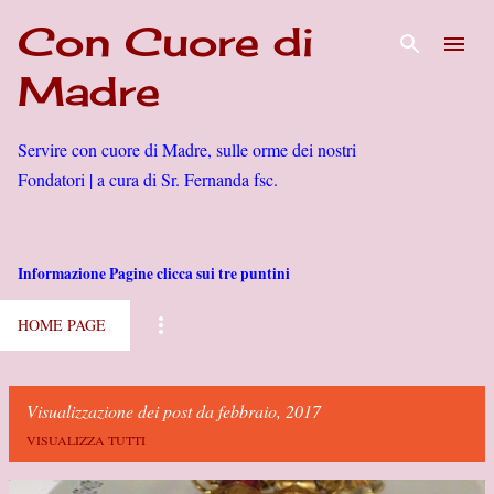
Con Cuore di
Passa ai contenuti principali
Madre
Servire con cuore di Madre, sulle orme dei nostri
Fondatori | a cura di Sr. Fernanda fsc.
Informazione Pagine clicca sui tre puntini
HOME PAGE
Visualizzazione dei post da febbraio, 2017
VISUALIZZA TUTTI