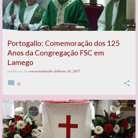
Portogallo: Comemoração dos 125
Anos da Congregação FSC em
Lamego
pubblicato da
concuoredimadre
febbraio 28, 2017
0