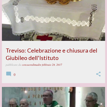
P
o
s
t
Treviso: Celebrazione e chiusura del
Giubileo dell'Istituto
pubblicato da
concuoredimadre
febbraio 28, 2017
0