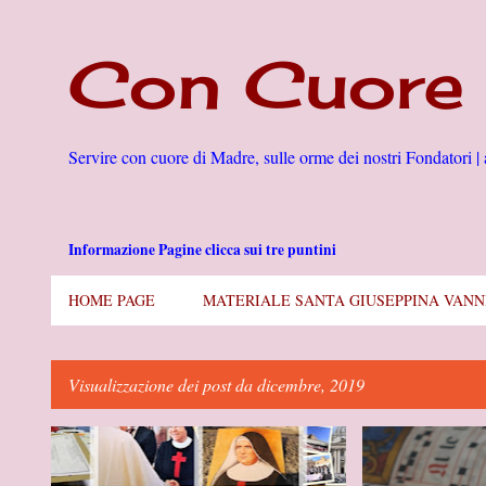
Con Cuore 
Servire con cuore di Madre, sulle orme dei nostri Fondatori | 
Informazione Pagine clicca sui tre puntini
HOME PAGE
MATERIALE SANTA GIUSEPPINA VANN
Visualizzazione dei post da dicembre, 2019
P
#ANNO 2019
#PAPA FRANCESCO
+
#DIOCESI DI ROMA
o