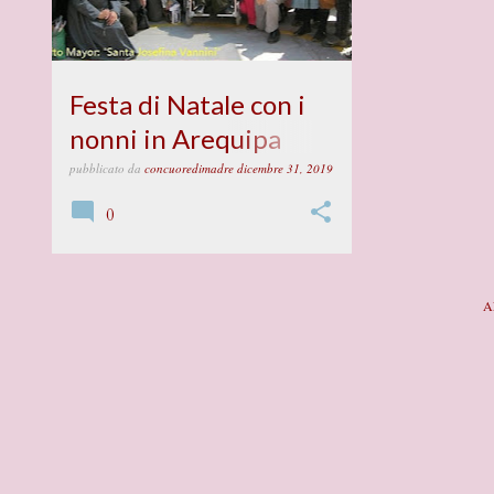
Festa di Natale con i
nonni in Arequipa
(Perù)
pubblicato da
concuoredimadre
dicembre 31, 2019
0
A