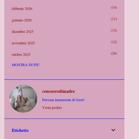
14
febbraio 2026
11
gennaio 2026
15
dicembre 2025
12
novembre 2025
20
ottobre 2025
MOSTRA DI PIÙ
21
settembre 2025
14
agosto 2025
8
luglio 2025
concuoredimadre
19
Persone innamorate di Gesù!
giugno 2025
Visita profilo
9
maggio 2025
20
aprile 2025
Etichette
13
marzo 2025