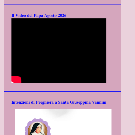
Il Video del Papa Agosto 2026
Intenzioni di Preghiera a Santa Giuseppina Vannini