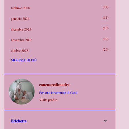
14
febbraio 2026
11
gennaio 2026
15
dicembre 2025
12
novembre 2025
20
ottobre 2025
MOSTRA DI PIÙ
21
settembre 2025
14
agosto 2025
8
luglio 2025
concuoredimadre
19
Persone innamorate di Gesù!
giugno 2025
Visita profilo
9
maggio 2025
20
aprile 2025
Etichette
13
marzo 2025