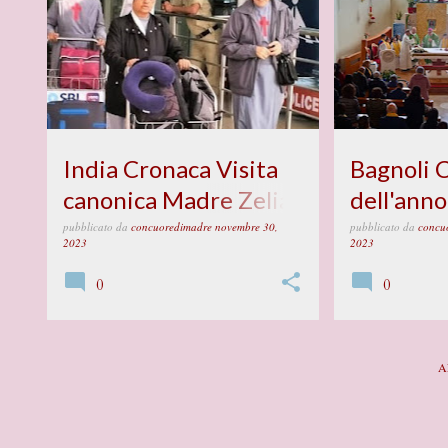
s
t
India Cronaca Visita
Bagnoli 
canonica Madre Zelia
dell'ann
e Sr. Ani
della nasc
pubblicato da
concuoredimadre
novembre 30,
pubblicato da
concu
2023
2023
del Beato
0
0
A