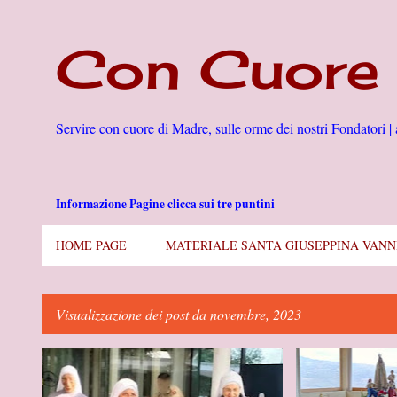
Con Cuore 
Servire con cuore di Madre, sulle orme dei nostri Fondatori | 
Informazione Pagine clicca sui tre puntini
HOME PAGE
MATERIALE SANTA GIUSEPPINA VANN
Visualizzazione dei post da novembre, 2023
P
#ANDHRA PRADESH
#INDIA
+
2
#BAGNOLI DEL TRI
o