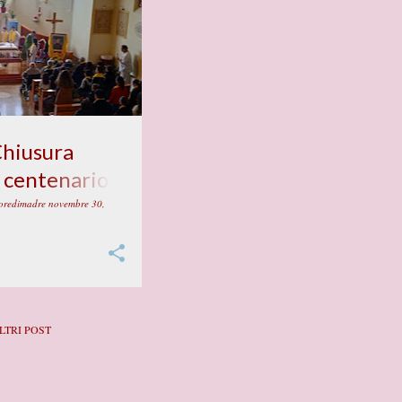
Chiusura
o centenario
ita al cielo
oredimadre
novembre 30,
 Luigi Tezza
LTRI POST