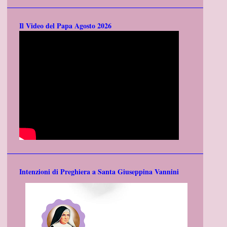
Il Video del Papa Agosto 2026
Intenzioni di Preghiera a Santa Giuseppina Vannini