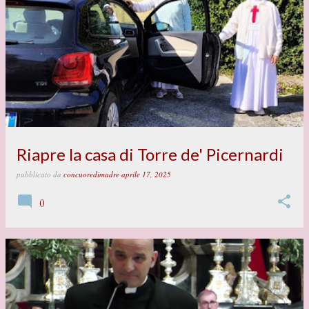
Riapre la casa di Torre de' Picernardi
pubblicato da
concuoredimadre
aprile 17, 2025
0