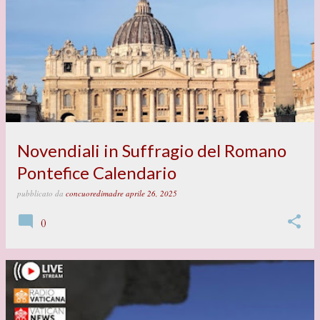
P
o
s
t
Novendiali in Suffragio del Romano
Pontefice Calendario
pubblicato da
concuoredimadre
aprile 26, 2025
0