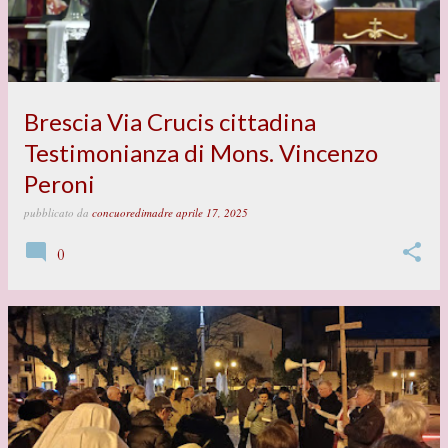
Brescia Via Crucis cittadina
Testimonianza di Mons. Vincenzo
Peroni
pubblicato da
concuoredimadre
aprile 17, 2025
0