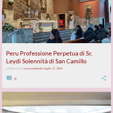
P
o
s
t
Peru Professione Perpetua di Sr.
Leydi Solennità di San Camillo
pubblicato da
concuoredimadre
luglio 31, 2024
0